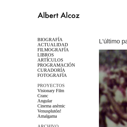
BIOGRAFÍA
L'último p
ACTUALIDAD
FILMOGRAFÍA
LIBROS
ARTÍCULOS
PROGRAMACIÓN
CURADORÍA
FOTOGRAFÍA
PROYECTOS
Visionary Film
Cranc
Angular
Cinema anèmic
Venusplutón!
Amalgama
ARCHIVO