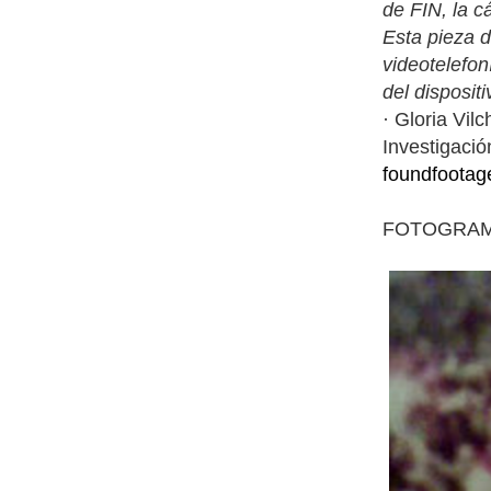
de FIN, la c
Esta pieza d
videotelefon
del dispositi
· Gloria Vil
Investigaci
foundfootag
FOTOGRAM