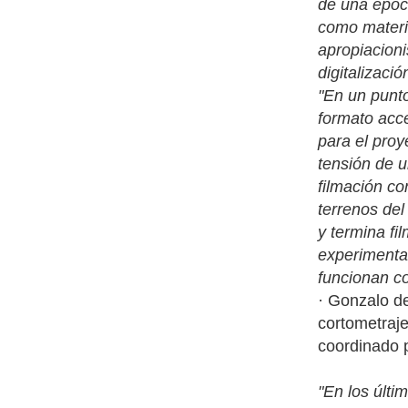
de una época
como materia
apropiacioni
digitalizació
"En un punto
formato acce
para el proy
tensión de u
filmación co
terrenos del
y termina fi
experimental
funcionan c
· Gonzalo de
cortometraje
coordinado 
"En los últi