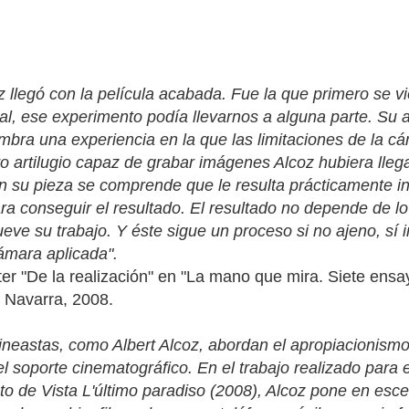
oz llegó con la película acabada. Fue la que primero se v
nal, ese experimento podía llevarnos a alguna parte. Su
umbra una experiencia en la que las limitaciones de la 
ro artilugio capaz de grabar imágenes Alcoz hubiera ll
 su pieza se comprende que le resulta prácticamente ind
ara conseguir el resultado. El resultado no depende de lo
eve su trabajo. Y éste sigue un proceso si no ajeno, sí i
ámara aplicada".
er "De la realización" en "La mano que mira. Siete ensay
 Navarra, 2008.
s cineastas, como Albert Alcoz, abordan el apropiacionism
el soporte cinematográfico. En el trabajo realizado para
to de Vista L'último paradiso (2008), Alcoz pone en esc