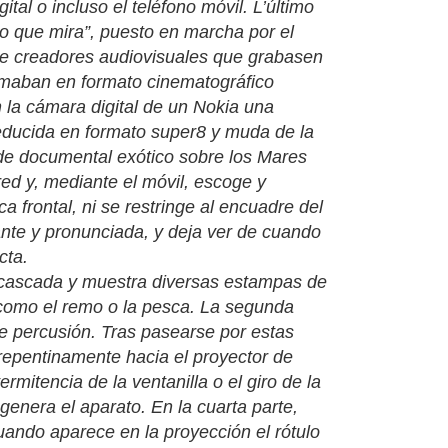
tal o incluso el teléfono móvil. L’último
no que mira”, puesto en marcha por el
de creadores audiovisuales que grabasen
ilmaban en formato cinematográfico
 la cámara digital de un Nokia una
reducida en formato super8 y muda de la
e de documental exótico sobre los Mares
red y, mediante el móvil, escoge y
 frontal, ni se restringe al encuadre del
ante y pronunciada, y deja ver de cuando
cta.
na cascada y muestra diversas estampas de
s como el remo o la pesca. La segunda
de percusión. Tras pasearse por estas
repentinamente hacia el proyector de
rmitencia de la ventanilla o el giro de la
genera el aparato. En la cuarta parte,
ando aparece en la proyección el rótulo