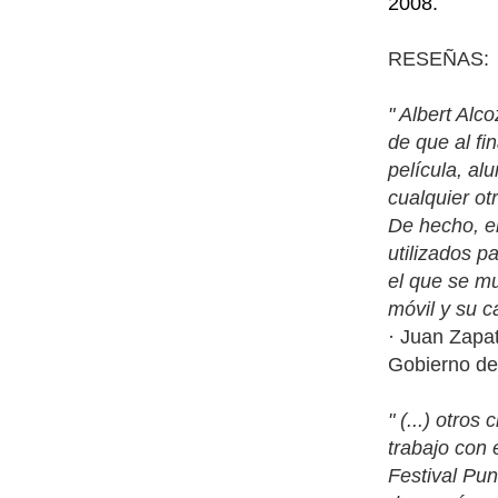
2008.
RESEÑAS:
" Albert Alc
de que al fi
película, al
cualquier ot
De hecho, en
utilizados p
el que se mu
móvil y su c
· Juan Zapat
Gobierno de
" (...) otro
trabajo con 
Festival Pun