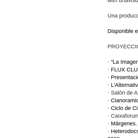
with unavoid
Una producci
Disponible 
PROYECCI
· "La Imagen
· FLUX CLUB
· Presentac
· L'Alternat
· Salón de 
· Cianoramic
· Ciclo de 
· Caixaforu
· Márgenes. 
· Heterodoc