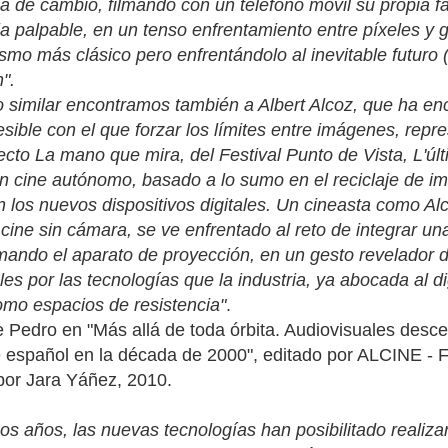
 de cambio, filmando con un teléfono móvil su propia fa
 palpable, en un tenso enfrentamiento entre píxeles y g
smo más clásico pero enfrentándolo al inevitable futuro
n".
 similar encontramos también a Albert Alcoz, que ha en
sible con el que forzar los límites entre imágenes, rep
ecto La mano que mira, del Festival Punto de Vista, L'úl
n cine autónomo, basado a lo sumo en el reciclaje de im
n los nuevos dispositivos digitales. Un cineasta como Al
 cine sin cámara, se ve enfrentado al reto de integrar 
lmando el aparato de proyección, en un gesto revelador 
es por las tecnologías que la industria, ya abocada al di
omo espacios de resistencia"
.
 Pedro en "Más allá de toda órbita. Audiovisuales desce
 español en la década de 2000", editado por ALCINE - F
por Jara Yáñez, 2010.
mos años, las nuevas tecnologías han posibilitado realiza