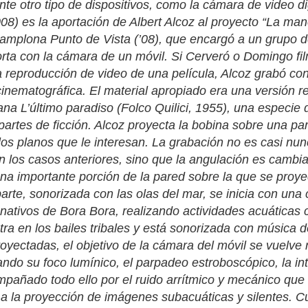
te otro tipo de dispositivos, como la cámara de video digi
08) es la aportación de Albert Alcoz al proyecto “La ma
 Pamplona Punto de Vista (’08), que encargó a un grupo 
orta con la cámara de un móvil. Si Cerveró o Domingo f
 reproducción de video de una película, Alcoz grabó con
inematográfica. El material apropiado era una versión 
liana L’último paradiso (Folco Quilici, 1955), una especi
partes de ficción. Alcoz proyecta la bobina sobre una pa
os planos que le interesan. La grabación no es casi nunca
n los casos anteriores, sino que la angulación es cambi
a importante porción de la pared sobre la que se proye
arte, sonorizada con las olas del mar, se inicia con u
 nativos de Bora Bora, realizando actividades acuática
tra en los bailes tribales y está sonorizada con música 
yectadas, el objetivo de la cámara del móvil se vuelve 
rando su foco lumínico, el parpadeo estroboscópico, la inte
pañado todo ello por el ruido arrítmico y mecánico que 
a la proyección de imágenes subacuáticas y silentes. Cu