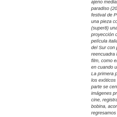
ajeno median
paradiso (20
festival de
una pieza c
(super8) una
proyección c
película ita
del Sur con 
reencuadra l
film, como e
en cuando un
La primera p
los exóticos
parte se cen
imágenes pro
cine, regist
bobina, acom
regresamos 