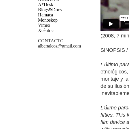
A*Desk
Blogs&Docs
Hamaca
Monoskop
Vimeo
Xcèntric
(2008, 7 min
CONTACTO
albertalcoz@gmail.com
SINOPSIS 
L’último par
etnológicos,
montaje y la
de su ilusió
inevitableme
L'úlimo parad
fifties. Thi
film device 