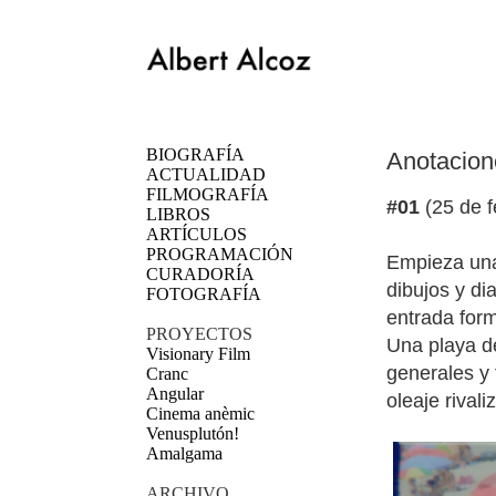
BIOGRAFÍA
Anotacion
ACTUALIDAD
FILMOGRAFÍA
#01
(25 de 
LIBROS
ARTÍCULOS
PROGRAMACIÓN
Empieza una
CURADORÍA
dibujos y d
FOTOGRAFÍA
entrada form
PROYECTOS
Una playa d
Visionary Film
generales y
Cranc
Angular
oleaje rival
Cinema anèmic
Venusplutón!
Amalgama
ARCHIVO