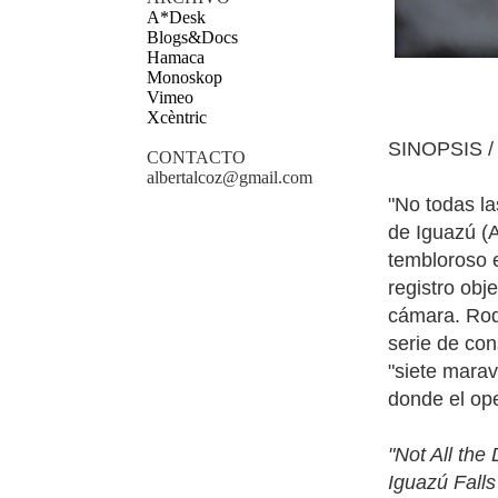
A*Desk
Blogs&Docs
Hamaca
Monoskop
Vimeo
Xcèntric
SINOPSIS /
CONTACTO
albertalcoz@gmail.com
"No todas la
de Iguazú (A
tembloroso e
registro obj
cámara. Rod
serie de con
"siete mara
donde el ope
"Not All the
Iguazú Falls