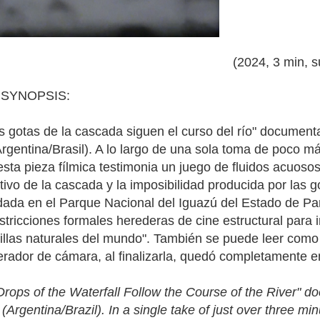
(2024, 3 min, su
 SYNOPSIS:
s gotas de la cascada siguen el curso del río"
documenta 
rgentina/Brasil). A lo largo de una sola toma de poco má
sta pieza fílmica testimonia un juego de fluidos acuosos
etivo de la cascada y la imposibilidad producida por las g
ada en el
Parque Nacional del Iguazú del Estado de Para
stricciones formales herederas de cine estructural para i
villas naturales del mundo". También se puede leer como
rador de cámara, al finalizarla,
quedó completamente 
 Drops of the Waterfall Follow the Course of the River" d
 (Argentina/Brazil). In a single take of just over three 